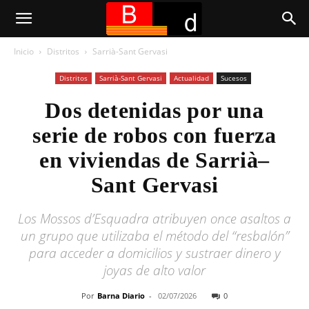
Inicio
Distritos
Sarrià-Sant Gervasi
Distritos
Sarrià-Sant Gervasi
Actualidad
Sucesos
Dos detenidas por una
serie de robos con fuerza
en viviendas de Sarrià–
Sant Gervasi
Los Mossos d’Esquadra atribuyen once asaltos a
un grupo que utilizaba el método del “resbalón”
para acceder a domicilios y sustraer dinero y
joyas de alto valor
Por
Barna Diario
-
02/07/2026
0