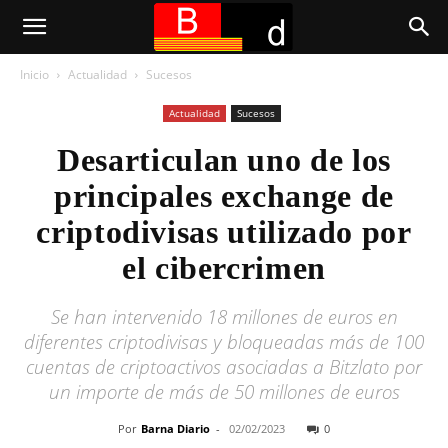
Inicio
Actualidad
Sucesos
Actualidad
Sucesos
Desarticulan uno de los
principales exchange de
criptodivisas utilizado por
el cibercrimen
Se han intervenido 18 millones de euros en
diferentes criptodivisas y bloqueadas más de 100
cuentas de criptoactivos asociadas a Bitzlato por
un importe de más de 50 millones de euros
Por
Barna Diario
-
02/02/2023
0