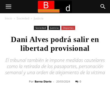
Inicio
Sociedad
Justicia
Sociedad
Justicia
Deportes
Dani Alves podrá salir en
libertad provisional
El tribunal también le impone medidas cautelares
como la retirada de los pasaportes, personación
semanal y una orden de alejamiento de la víctima
Por
Barna Diario
-
20/03/2024
0