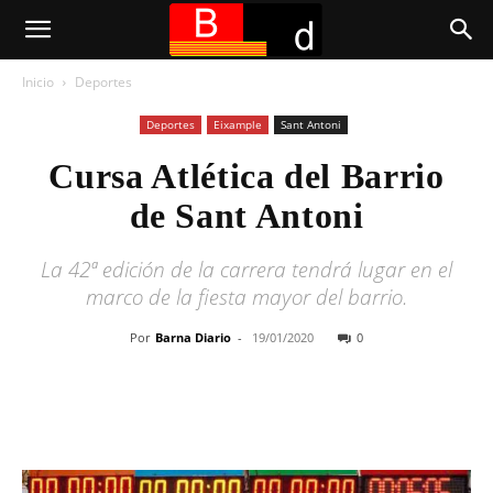
Inicio
Deportes
Deportes
Eixample
Sant Antoni
Cursa Atlética del Barrio
de Sant Antoni
La 42ª edición de la carrera tendrá lugar en el
marco de la fiesta mayor del barrio.
Por
Barna Diario
-
19/01/2020
0