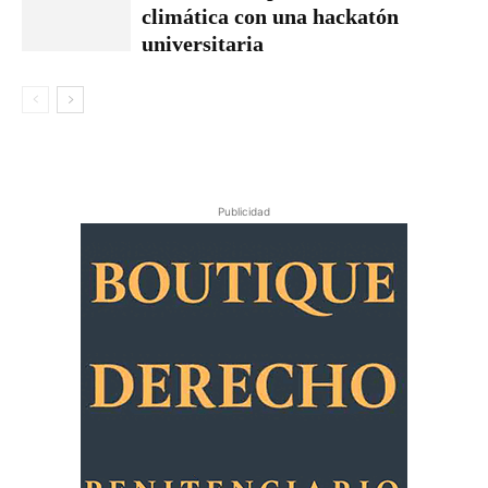
climática con una hackatón
universitaria
Publicidad