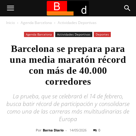
Inicio
Agenda Barcelona
Actividades Deportivas
Agenda Barcelona
Actividades Deportivas
Deportes
Barcelona se prepara para
una media maratón récord
con más de 40.000
corredores
La prueba, que se celebrará el 14 de febrero,
busca batir récord de participación y consolidarse
como una de las carreras más multitudinarias de
Europa
Por
Barna Diario
-
14/05/2026
0