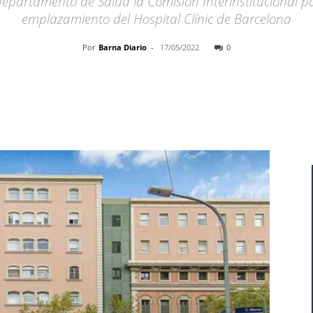
Departamento de Salud la Comisión Interinstitucional pa
emplazamiento del Hospital Clínic de Barcelona
Por
Barna Diario
-
17/05/2022
0
Cuota