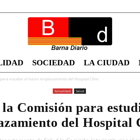
LIDAD
SOCIEDAD
LA CIUDAD
Barna
para estudiar el futuro emplazamiento del Hospital Clínic
Actualidad
Salud
 la Comisión para estudi
Diario
zamiento del Hospital 