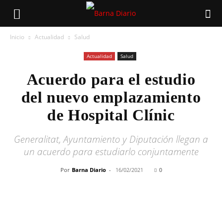
Inicio
Actualidad
Salud
Actualidad
Salud
Acuerdo para el estudio
del nuevo emplazamiento
de Hospital Clínic
Generalitat, Ayuntamiento y Diputación llegan a
un acuerdo para estudiarlo conjuntamente
Por
Barna Diario
-
16/02/2021
0