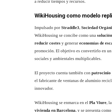
a reducir tiempos y recursos.
WikiHousing como modelo repli
Impulsado por
Straddle3
,
Sociedad Orgán
WikiHousing se concibe como una
solución
reducir costes
y generar
economías de esc
promoción. El objetivo es convertirlo en u
sociales y ambientales multiplicables.
El proyecto cuenta también con
patrocinio
el fabricante de ventanas de aluminio reci
innovador.
WikiHousing se enmarca en el
Pla Viure
, l
vivienda en Barcelona
, y se presenta com