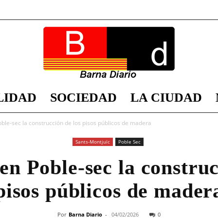
LIDAD
SOCIEDAD
LA CIUDAD
Barna
le-sec la construcción de los pisos públicos de madera
Sants-Montjuïc
Poble Sec
n Poble-sec la construc
Diario
pisos públicos de mader
Por
Barna Diario
-
04/02/2026
0