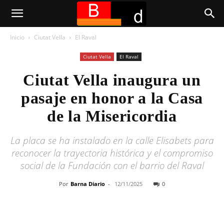
Inicio
Ciutat Vella
El Raval
Ciutat Vella
El Raval
Ciutat Vella inaugura un
pasaje en honor a la Casa
de la Misericordia
La placa se ha instalado en la calle Elisabets para
reconocer la trayectoria histórica y el compromiso
social de la Fundación con el barrio del Raval
Por
Barna Diario
-
12/11/2025
0