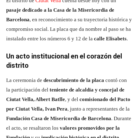
El distrito de
Ciutat Vella
cuenta desde hoy con un
pasaje dedicado a la Casa de la Misericordia de
Barcelona
, en reconocimiento a su trayectoria histórica y
compromiso social. La placa que da nombre al paso se ha
instalado entre los números 6 y 12 de la
calle Elisabets
.
Un acto institucional en el corazón del
distrito
La ceremonia de
descubrimiento de la placa
contó con
la participación del
teniente de alcaldía y concejal de
Ciutat Vella, Albert Batlle
, y del
comisionado del Pacto
por Ciutat Vella, Ivan Pera
, junto a representantes de la
Fundación Casa de Misericordia de Barcelona
. Durante
el acto, se resaltaron los
valores promovidos por la
Fundación
y su
implicación histórica en el distrito
.