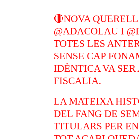
🔴NOVA QUERELL
@ADACOLAU
I
@
TOTES LES ANTERI
SENSE CAP FONA
IDÈNTICA VA SER
FISCALIA.
LA MATEIXA HIS
DEL FANG DE SE
TITULARS PER E
TOT ACABI QUEDA