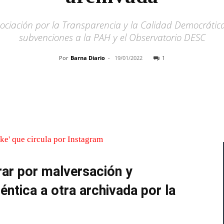
ociación por la Transparencia y la Calidad Democrática
subvenciones a la PAH y el Observatorio DESC
Por
Barna Diario
-
19/01/2022
1
Cuota
rar por malversación y
éntica a otra archivada por la