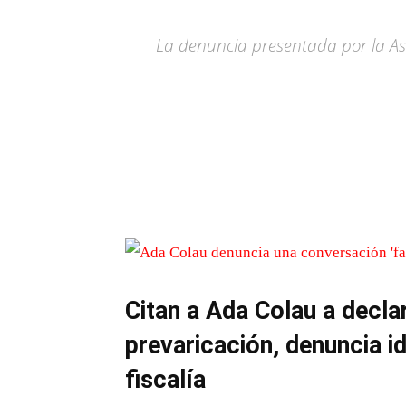
La denuncia presentada por la As
Citan a Ada Colau a decla
prevaricación, denuncia id
fiscalía