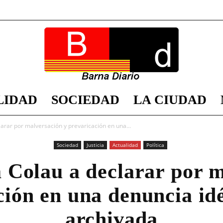
LIDAD
SOCIEDAD
LA CIUDAD
Barna
larar por malversación y prevaricación en una...
Sociedad
Justicia
Actualidad
Política
 Colau a declarar por 
Diario
ción en una denuncia idé
archivada