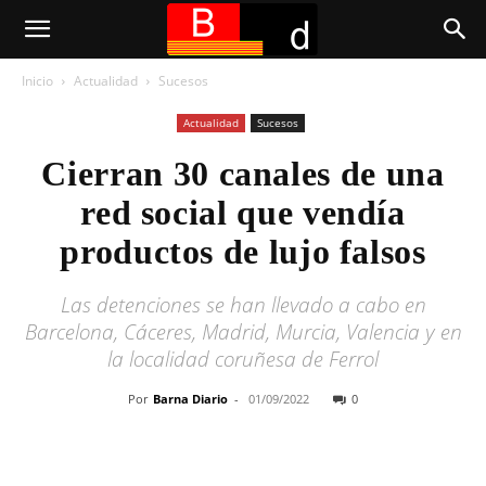
Inicio
Actualidad
Sucesos
Actualidad
Sucesos
Cierran 30 canales de una
red social que vendía
productos de lujo falsos
Las detenciones se han llevado a cabo en
Barcelona, Cáceres, Madrid, Murcia, Valencia y en
la localidad coruñesa de Ferrol
Por
Barna Diario
-
01/09/2022
0