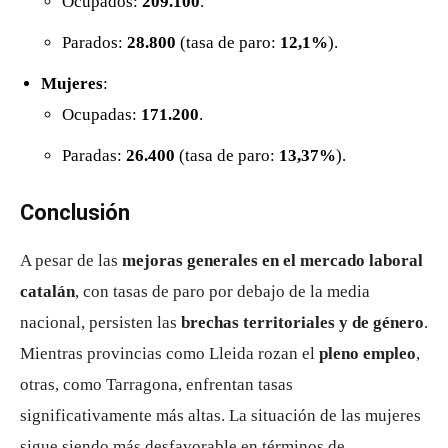
Ocupados:
209.100
.
Parados:
28.800
(tasa de paro:
12,1%
).
Mujeres
:
Ocupadas:
171.200
.
Paradas:
26.400
(tasa de paro:
13,37%
).
Conclusión
A pesar de las
mejoras generales en el mercado laboral
catalán
, con tasas de paro por debajo de la media
nacional, persisten las
brechas territoriales y de género
.
Mientras provincias como Lleida rozan el
pleno empleo
,
otras, como Tarragona, enfrentan tasas
significativamente más altas. La situación de las mujeres
sigue siendo más desfavorable en términos de