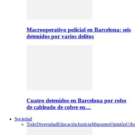
Macrooperativo policial en Barcelona: seis
detenidos por varios delitos
Cuatro detenidos en Barcelona por robo
de cableado de cobre en…
Sociedad
Todo
Diversidad
Educación
Justicia
Migrantes
Opinión
Urb