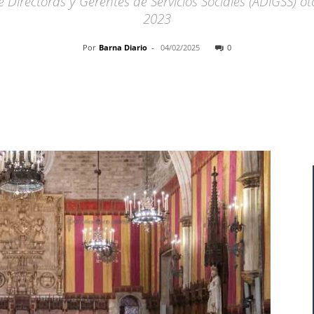
e Directoras y Gerentes de Servicios Sociales (ADiGSS) o
2023
Por
Barna Diario
-
04/02/2025
0
Cuota