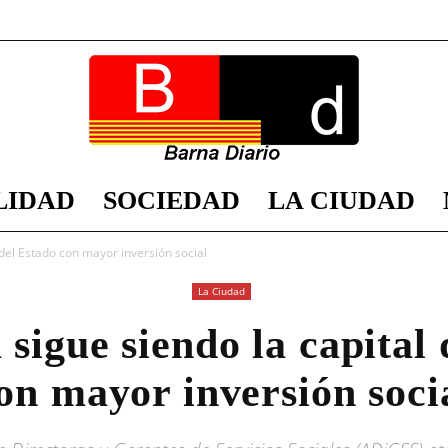
LIDAD
SOCIEDAD
LA CIUDAD
Barna
 del Estado con mayor inversión social
La Ciudad
sigue siendo la capital
Diario
on mayor inversión soci