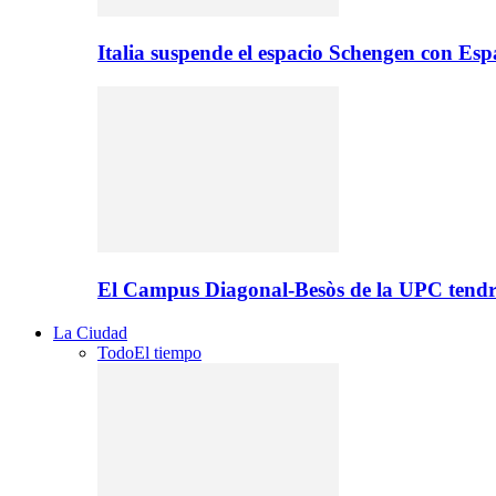
Italia suspende el espacio Schengen con Es
El Campus Diagonal-Besòs de la UPC tendr
La Ciudad
Todo
El tiempo