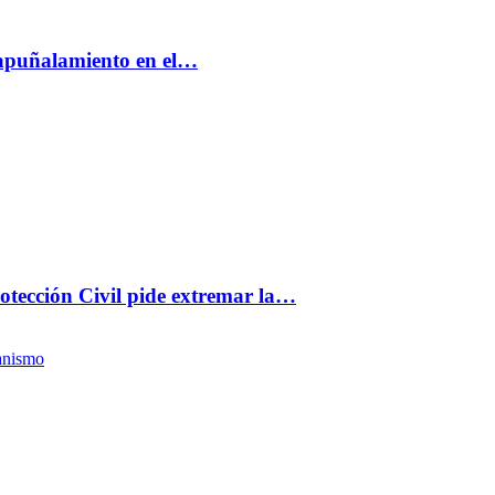
 apuñalamiento en el…
rotección Civil pide extremar la…
anismo