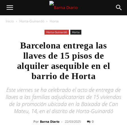
Inicio
Horta-Guinardó
Horta
Horta-Guinardó
Horta
Barcelona entrega las
llaves de 15 pisos de
alquiler asequible en el
barrio de Horta
Este viernes se ha celebrado el acto de entrega de
llaves a las familias adjudicatarias de 15 viviendas
de la promoción ubicada en la Baixada de Can
Mateu, 14, en el distrito de Horta-Guinardó
Por
Barna Diario
-
22/03/2025
0