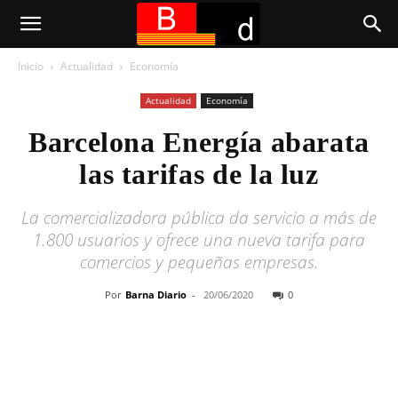
Inicio
Actualidad
Economía
Actualidad
Economía
Barcelona Energía abarata
las tarifas de la luz
La comercializadora pública da servicio a más de
1.800 usuarios y ofrece una nueva tarifa para
comercios y pequeñas empresas.
Por
Barna Diario
-
20/06/2020
0