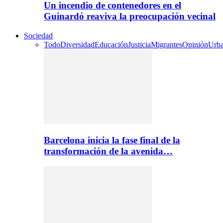
Un incendio de contenedores en el
Guinardó reaviva la preocupación vecinal
Sociedad
Todo
Diversidad
Educación
Justicia
Migrantes
Opinión
Urb
Barcelona inicia la fase final de la
transformación de la avenida…