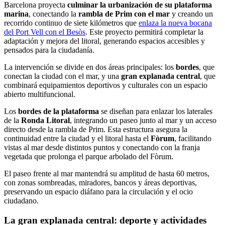
Barcelona proyecta
culminar la urbanización de su plataforma
marina
, conectando la
rambla de Prim con el mar
y creando un
recorrido continuo de siete kilómetros que
enlaza la nueva bocana
del Port Vell con el Besòs
. Este proyecto permitirá completar la
adaptación y mejora del litoral, generando espacios accesibles y
pensados para la ciudadanía.
La intervención se divide en dos áreas principales: los
bordes
, que
conectan la ciudad con el mar, y una
gran explanada central
, que
combinará equipamientos deportivos y culturales con un espacio
abierto multifuncional.
Los
bordes de la plataforma
se diseñan para enlazar los laterales
de la
Ronda Litoral
, integrando un paseo junto al mar y un acceso
directo desde la rambla de Prim. Esta estructura asegura la
continuidad entre la ciudad y el litoral hasta el
Fòrum
, facilitando
vistas al mar desde distintos puntos y conectando con la franja
vegetada que prolonga el parque arbolado del Fòrum.
El paseo frente al mar mantendrá su amplitud de hasta 60 metros,
con zonas sombreadas, miradores, bancos y áreas deportivas,
preservando un espacio diáfano para la circulación y el ocio
ciudadano.
La gran explanada central: deporte y actividades