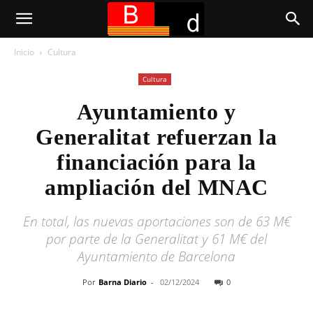
Inicio
Cultura
Cultura
Ayuntamiento y
Generalitat refuerzan la
financiación para la
ampliación del MNAC
En total, las nuevas aportaciones son de 63 M€
por parte de la Generalitat y 61 M€ del
Ayuntamiento de Barcelona
Por
Barna Diario
-
02/12/2024
0