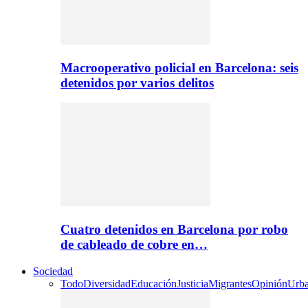
Macrooperativo policial en Barcelona: seis
detenidos por varios delitos
Cuatro detenidos en Barcelona por robo
de cableado de cobre en…
Sociedad
Todo
Diversidad
Educación
Justicia
Migrantes
Opinión
Urb