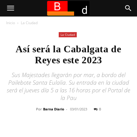
Inicio
La Ciudad
La Ciudad
Así será la Cabalgata de
Reyes este 2023
Sus Majestades llegarán por mar, a bordo del
Pailebote Santa Eulalia. Su entrada en la ciudad
será el jueves día 5 a las 16 horas por el Portal de
la Pau
Por
Barna Diario
-
03/01/2023
0