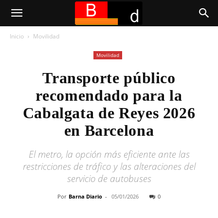
Inicio
Movilidad
Movilidad
Transporte público
recomendado para la
Cabalgata de Reyes 2026
en Barcelona
El metro, la opción más eficiente ante las
restricciones de tráfico y las alteraciones del
servicio de autobuses
Por
Barna Diario
-
05/01/2026
0