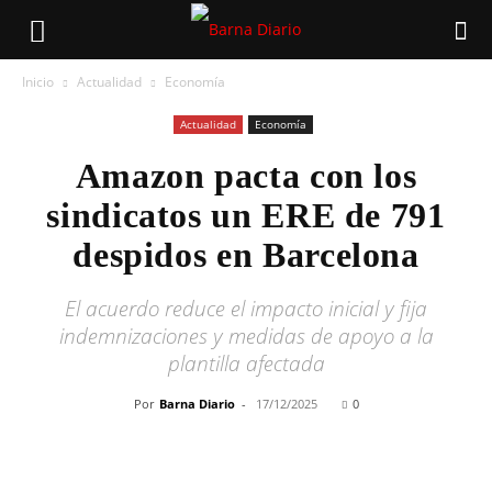
Inicio
Actualidad
Economía
Actualidad
Economía
Amazon pacta con los
sindicatos un ERE de 791
despidos en Barcelona
El acuerdo reduce el impacto inicial y fija
indemnizaciones y medidas de apoyo a la
plantilla afectada
Por
Barna Diario
-
17/12/2025
0