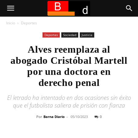
Inicio
Deportes
Deportes
Sociedad
Justicia
Alves reemplaza al
abogado Cristóbal Martell
por una doctora en
derecho penal
El letrado ha intentado en dos ocasiones sin éxito
que el futbolista saliera de prisión con fianza
Por
Barna Diario
-
05/10/2023
0