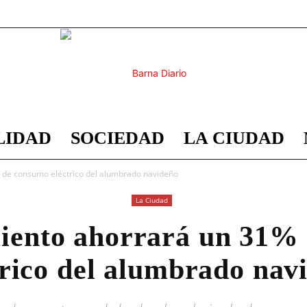
LIDAD
SOCIEDAD
LA CIUDAD
Barna
 de consumo eléctrico del alumbrado navideño
La Ciudad
iento ahorrará un 31%
Diario
trico del alumbrado nav