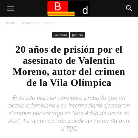
Inicio
Sociedad
Justicia
Sociedad
Justicia
20 años de prisión por el
asesinato de Valentín
Moreno, autor del crimen
de la Vila Olímpica
El jurado popular considera probado que un
sicario colombiano y su intermediario ejecutaron
el crimen por encargo en Sant Adrià de Besòs en
2021. La sentencia aún puede ser recurrida ante
el TSJC.