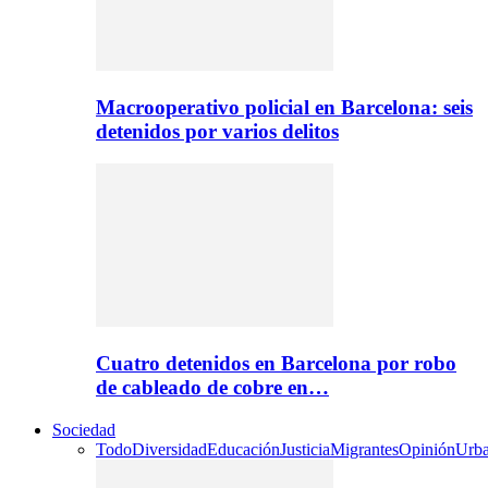
Macrooperativo policial en Barcelona: seis
detenidos por varios delitos
Cuatro detenidos en Barcelona por robo
de cableado de cobre en…
Sociedad
Todo
Diversidad
Educación
Justicia
Migrantes
Opinión
Urb