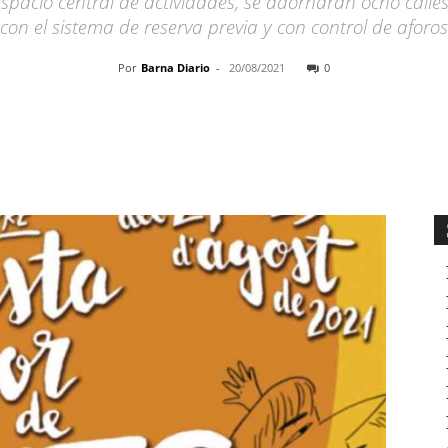
spacio central de actividades, se adornarán ocho calles,
con el sistema de reserva previa y con control de aforos
Por
Barna Diario
-
20/08/2021
0
Cuota