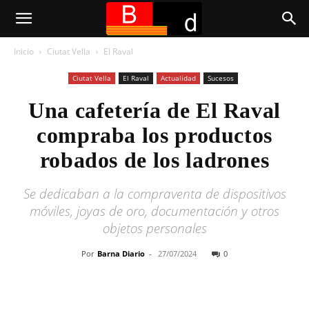
Inicio
Ciutat Vella
El Raval
Ciutat Vella
El Raval
Actualidad
Sucesos
Una cafetería de El Raval
compraba los productos
robados de los ladrones
Se dedicaban a la compraventa de dispositivos
móviles, joyas de oro, documentación y otros
objetos personales
Por
Barna Diario
-
27/07/2024
0