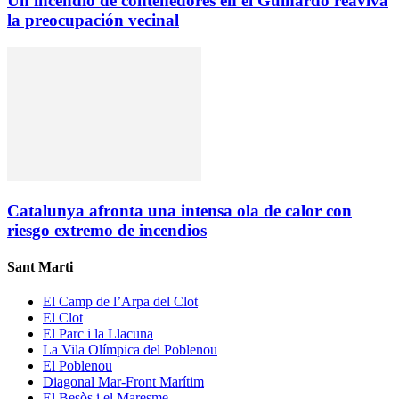
Un incendio de contenedores en el Guinardó reaviva
la preocupación vecinal
Catalunya afronta una intensa ola de calor con
riesgo extremo de incendios
Sant Marti
El Camp de l’Arpa del Clot
El Clot
El Parc i la Llacuna
La Vila Olímpica del Poblenou
El Poblenou
Diagonal Mar-Front Marítim
El Besòs i el Maresme