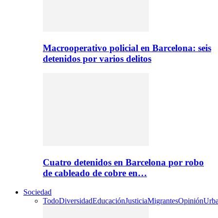
Macrooperativo policial en Barcelona: seis
detenidos por varios delitos
Cuatro detenidos en Barcelona por robo
de cableado de cobre en…
Sociedad
Todo
Diversidad
Educación
Justicia
Migrantes
Opinión
Urb