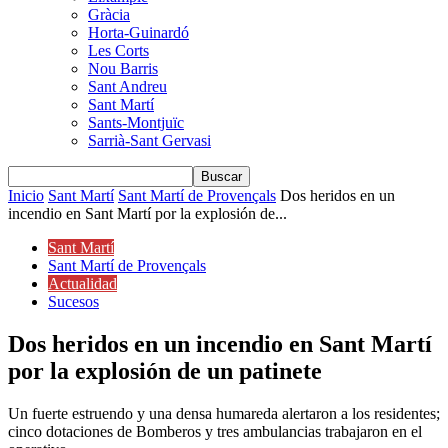
Gràcia
Horta-Guinardó
Les Corts
Nou Barris
Sant Andreu
Sant Martí
Sants-Montjuïc
Sarrià-Sant Gervasi
Inicio
Sant Martí
Sant Martí de Provençals
Dos heridos en un
incendio en Sant Martí por la explosión de...
Sant Martí
Sant Martí de Provençals
Actualidad
Sucesos
Dos heridos en un incendio en Sant Martí
por la explosión de un patinete
Un fuerte estruendo y una densa humareda alertaron a los residentes;
cinco dotaciones de Bomberos y tres ambulancias trabajaron en el