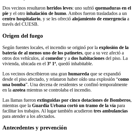
Dos vecinos resultaron
heridos leves
: uno sufrió
quemaduras en el
pie
y el otro
inhalación de humo
. Ambos fueron trasladados a un
centro hospitalario
, y se les ofreció
alojamiento de emergencia
a
través del CUESB.
Origen del fuego
Según fuentes locales, el incendio se originó por la
explosión de la
batería de al menos uno de los patinetes
, que a su vez afectó a
otros dos vehículos, al
comedor
y a
dos habitaciones
del piso. La
vivienda, ubicada en el
3º 1ª
, quedó inhabitable.
Los vecinos describieron una gran
humareda
que se expandió
desde el piso afectado, y relataron haber oído una explosión “
como
una bomba
”. Una decena de residentes se confinó temporalmente
en la
azotea
mientras se controlaba el incendio.
Las llamas fueron
extinguidas por cinco dotaciones de Bomberos
,
mientras que la
Guardia Urbana cortó un tramo de la vía
para
facilitar los trabajos. Al lugar también acudieron
tres ambulancias
para atender a los afectados.
Antecedentes y prevención