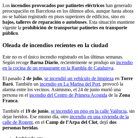
Los
incendios provocados por patinetes eléctricos
han generado
preocupación en Barcelona en los últimos años, aunque hasta ahora
no se habían registrado en pisos superiores de edificios, sino en
bajos, talleres de reparación o autobuses
. Esta situación mantiene
vigente la
prohibición de transportar patinetes en transporte
público
.
Oleada de incendios recientes en la ciudad
Este no es el único incendio registrado en las últimas semanas.
Según recoge
Barna Diario
, recientemente se produjo un
incendio
en la cocina de un restaurante en la Rambla de Catalunya
.
El pasado
2 de julio
,
se incendió un vehículo de limpieza
en
Torre
Baró
. También un
incendio en La Marina del Port
, provocó la
alarma entre los vecinos. Asimismo, el 24 de junio murió una
persona en el
incendio del Centro de Primera Acogida
de la
Zona
Franca
.
También el
19 de junio
,
se incendió un piso en la calle València
, sin
dejar heridos. Ese mismo día, otro
incendio en una vivienda de la
calle de Rogent
, en el
Camp de l’Arpa del Clot
, dejó
dos
personas heridas
.