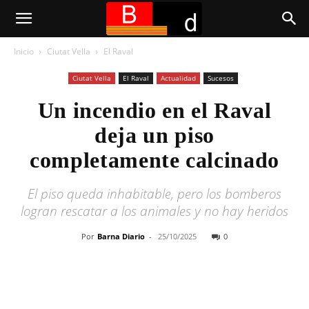
Inicio
Ciutat Vella
El Raval
Ciutat Vella
El Raval
Actualidad
Sucesos
Un incendio en el Raval
deja un piso
completamente calcinado
El piso queda inhabitable, pero los bomberos
logran rescatar a los animales y no hay heridos
Por
Barna Diario
-
25/10/2025
0