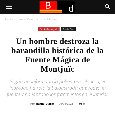
Inicio
Sants-Montjuïc
Poble Sec
Sants-Montjuïc
Poble Sec
Un hombre destroza la
barandilla histórica de la
Fuente Mágica de
Montjuïc
Según ha informado la policía barcelonesa, el
individuo ha roto la balaustrada que rodea la
fuente y ha lanzado los fragmentos en el interior
Por
Barna Diario
-
26/08/2021
0