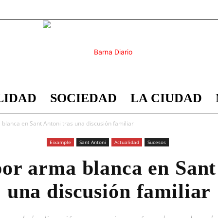
LIDAD
SOCIEDAD
LA CIUDAD
Barna
blanca en Sant Antoni tras una discusión familiar
Eixample
Sant Antoni
Actualidad
Sucesos
or arma blanca en Sant
Diario
una discusión familiar