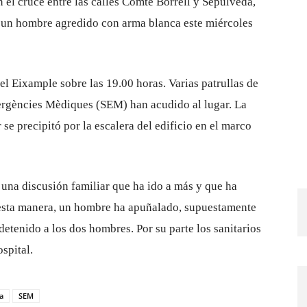
 el cruce entre las calles Comte Borrell y Sepúlveda,
n un hombre agredido con arma blanca este miércoles
l Eixample sobre las 19.00 horas. Varias patrullas de
rgències Mèdiques (SEM) han acudido al lugar. La
se precipitó por la escalera del edificio en el marco
una discusión familiar que ha ido a más y que ha
esta manera, un hombre ha apuñalado, supuestamente
 detenido a los dos hombres. Por su parte los sanitarios
spital.
a
SEM