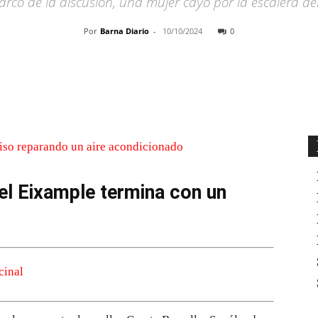
arco de la discusión, una mujer cayó por la escalera del 
Por
Barna Diario
-
10/10/2024
0
Cuota
 el Eixample termina con un
cinal