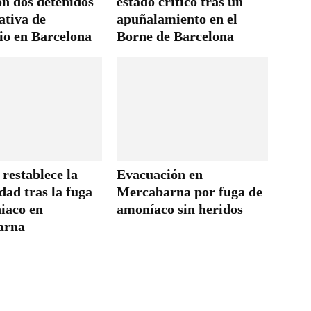
on dos detenidos
estado crítico tras un
ativa de
apuñalamiento en el
io en Barcelona
Borne de Barcelona
restablece la
Evacuación en
ad tras la fuga
Mercabarna por fuga de
iaco en
amoníaco sin heridos
arna