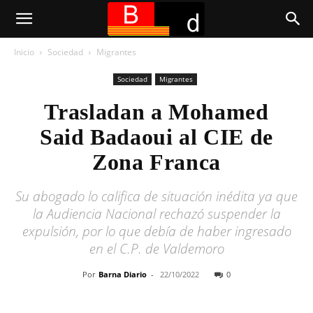
Inicio
Sociedad
Migrantes
Sociedad
Migrantes
Trasladan a Mohamed
Said Badaoui al CIE de
Zona Franca
Su abogado lo califica de situación inédita ya que
la Audiencia Nacional rechazó suspender la
expulsión, por lo que debía de haber ingresado
en el C.P. de Valdemoro
Por
Barna Diario
-
22/10/2022
0