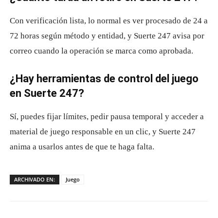
Con verificación lista, lo normal es ver procesado de 24 a
72 horas según método y entidad, y Suerte 247 avisa por
correo cuando la operación se marca como aprobada.
¿Hay herramientas de control del juego
en Suerte 247?
Sí, puedes fijar límites, pedir pausa temporal y acceder a
material de juego responsable en un clic, y Suerte 247
anima a usarlos antes de que te haga falta.
ARCHIVADO EN:
Juego