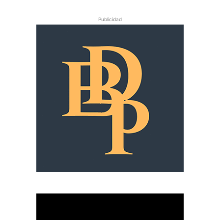
Publicidad