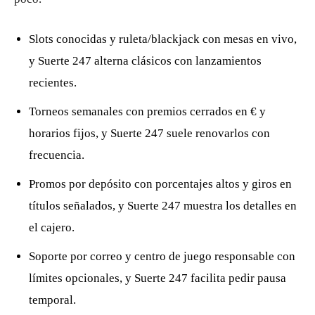
Slots conocidas y ruleta/blackjack con mesas en vivo,
y Suerte 247 alterna clásicos con lanzamientos
recientes.
Torneos semanales con premios cerrados en € y
horarios fijos, y Suerte 247 suele renovarlos con
frecuencia.
Promos por depósito con porcentajes altos y giros en
títulos señalados, y Suerte 247 muestra los detalles en
el cajero.
Soporte por correo y centro de juego responsable con
límites opcionales, y Suerte 247 facilita pedir pausa
temporal.