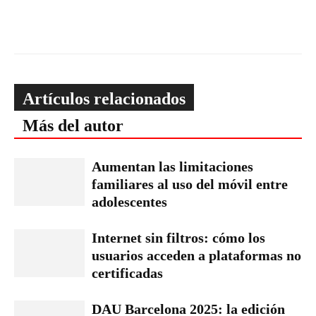
Artículos relacionados
Más del autor
Aumentan las limitaciones
familiares al uso del móvil entre
adolescentes
Internet sin filtros: cómo los
usuarios acceden a plataformas no
certificadas
DAU Barcelona 2025: la edición