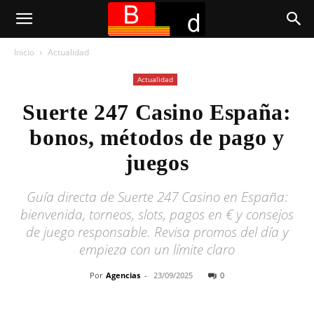
Inicio
Actualidad
Actualidad
Suerte 247 Casino España:
bonos, métodos de pago y
juegos
Guía directa de Suerte 247 Casino en España:
bienvenida, torneos, slots, pagos en € y consejos
de juego responsable. Revisa promos del día y
empieza con un límite claro
Por
Agencias
-
23/09/2025
0