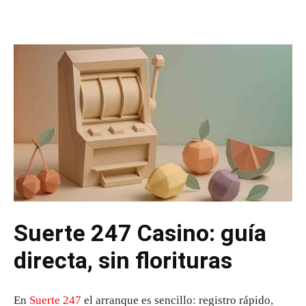
Suerte 247 Casino: guía
directa, sin florituras
En
Suerte 247
el arranque es sencillo: registro rápido,