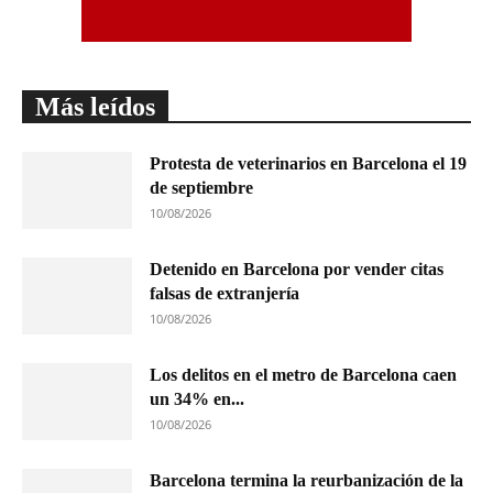
Más leídos
Protesta de veterinarios en Barcelona el 19
de septiembre
10/08/2026
Detenido en Barcelona por vender citas
falsas de extranjería
10/08/2026
Los delitos en el metro de Barcelona caen
un 34% en...
10/08/2026
Barcelona termina la reurbanización de la