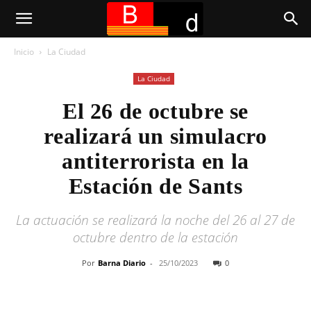
Inicio
La Ciudad
La Ciudad
El 26 de octubre se
realizará un simulacro
antiterrorista en la
Estación de Sants
La actuación se realizará la noche del 26 al 27 de
octubre dentro de la estación
Por
Barna Diario
-
25/10/2023
0