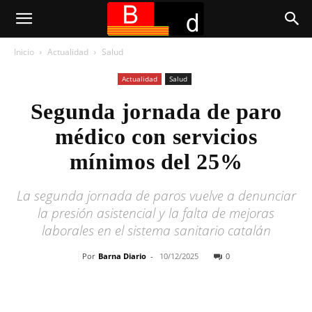
Inicio
Actualidad
Salud
Actualidad
Salud
Segunda jornada de paro
médico con servicios
mínimos del 25%
La segunda jornada de paros vuelve a denunciar
la presión asistencial y la falta de mejoras
laborales en el sistema sanitario catalán
Por
Barna Diario
-
10/12/2025
0