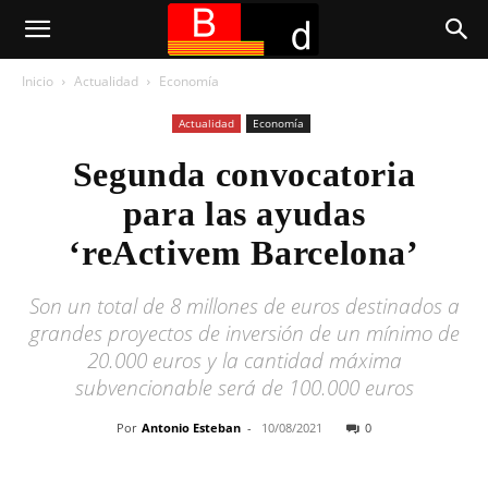
Inicio
Actualidad
Economía
Actualidad
Economía
Segunda convocatoria
para las ayudas
‘reActivem Barcelona’
Son un total de 8 millones de euros destinados a
grandes proyectos de inversión de un mínimo de
20.000 euros y la cantidad máxima
subvencionable será de 100.000 euros
Por
Antonio Esteban
-
10/08/2021
0