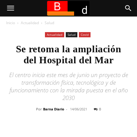
Inicio
Actualidad
Salud
Actualidad
Salud
Covid
Se retoma la ampliación
del Hospital del Mar
El centro inicia este mes de junio un proyecto de
transformación física, tecnológica y de
funcionamiento con la mirada puesta en el año
2030
Por
Barna Diario
-
14/06/2021
0