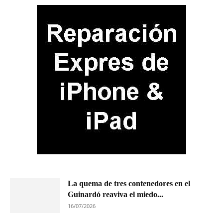
La quema de tres contenedores en el
Guinardó reaviva el miedo...
16/07/2026