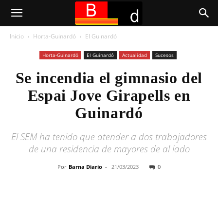
Inicio
Horta-Guinardó
El Guinardó
Horta-Guinardó
El Guinardó
Actualidad
Sucesos
Se incendia el gimnasio del
Espai Jove Girapells en
Guinardó
El SEM ha tenido que atender a dos trabajadores
de una residencia de mayores de al lado
Por
Barna Diario
-
21/03/2023
0