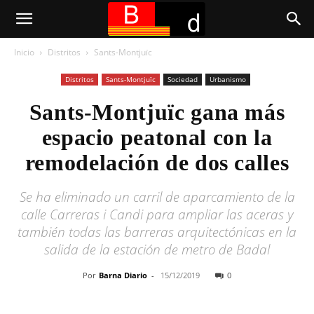
Inicio
Distritos
Sants-Montjuïc
Distritos
Sants-Montjuïc
Sociedad
Urbanismo
Sants-Montjuïc gana más
espacio peatonal con la
remodelación de dos calles
Se ha eliminado un carril de aparcamiento de la
calle Carreras i Candi para ampliar las aceras y
también todas las barreras arquitectónicas en la
salida de la estación de metro de Badal
Por
Barna Diario
-
15/12/2019
0