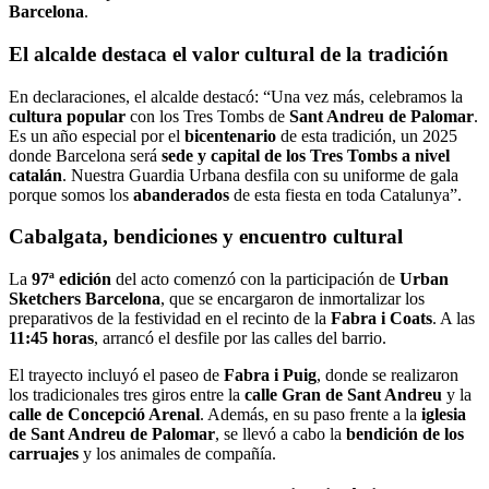
Barcelona
.
El alcalde destaca el valor cultural de la tradición
En declaraciones, el alcalde destacó: “Una vez más, celebramos la
cultura popular
con los Tres Tombs de
Sant Andreu de Palomar
.
Es un año especial por el
bicentenario
de esta tradición, un 2025
donde Barcelona será
sede y capital de los Tres Tombs a nivel
catalán
. Nuestra Guardia Urbana desfila con su uniforme de gala
porque somos los
abanderados
de esta fiesta en toda Catalunya”.
Cabalgata, bendiciones y encuentro cultural
La
97ª edición
del acto comenzó con la participación de
Urban
Sketchers Barcelona
, que se encargaron de inmortalizar los
preparativos de la festividad en el recinto de la
Fabra i Coats
. A las
11:45 horas
, arrancó el desfile por las calles del barrio.
El trayecto incluyó el paseo de
Fabra i Puig
, donde se realizaron
los tradicionales tres giros entre la
calle Gran de Sant Andreu
y la
calle de Concepció Arenal
. Además, en su paso frente a la
iglesia
de Sant Andreu de Palomar
, se llevó a cabo la
bendición de los
carruajes
y los animales de compañía.