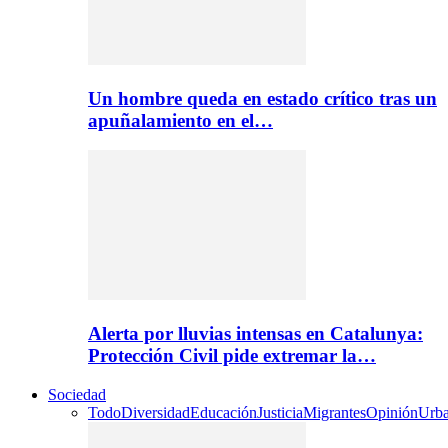
Un hombre queda en estado crítico tras un
apuñalamiento en el…
Alerta por lluvias intensas en Catalunya:
Protección Civil pide extremar la…
Sociedad
Todo
Diversidad
Educación
Justicia
Migrantes
Opinión
Urb