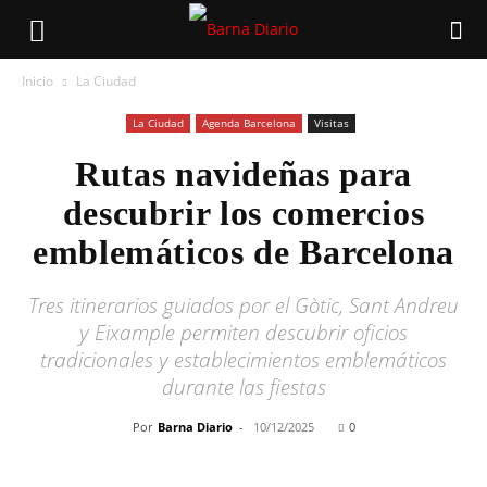
Inicio
La Ciudad
La Ciudad
Agenda Barcelona
Visitas
Rutas navideñas para
descubrir los comercios
emblemáticos de Barcelona
Tres itinerarios guiados por el Gòtic, Sant Andreu
y Eixample permiten descubrir oficios
tradicionales y establecimientos emblemáticos
durante las fiestas
Por
Barna Diario
-
10/12/2025
0