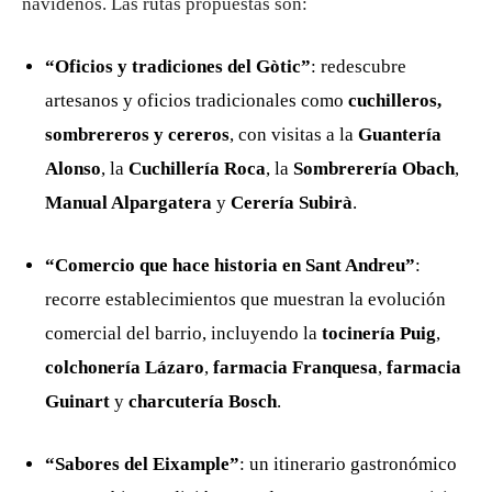
navideños. Las rutas propuestas son:
“Oficios y tradiciones del Gòtic”
: redescubre
artesanos y oficios tradicionales como
cuchilleros,
sombrereros y cereros
, con visitas a la
Guantería
Alonso
, la
Cuchillería Roca
, la
Sombrerería Obach
,
Manual Alpargatera
y
Cerería Subirà
.
“Comercio que hace historia en Sant Andreu”
:
recorre establecimientos que muestran la evolución
comercial del barrio, incluyendo la
tocinería Puig
,
colchonería Lázaro
,
farmacia Franquesa
,
farmacia
Guinart
y
charcutería Bosch
.
“Sabores del Eixample”
: un itinerario gastronómico