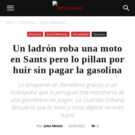
Inicio
Distritos
Sants-Montjuïc
Distritos
Sants-Montjuïc
Actualidad
Sucesos
Un ladrón roba una moto
en Sants pero lo pillan por
huir sin pagar la gasolina
Lo atraparon en Barcelona gracias a un
trabajador que lo persiguió tras marcharse de
una gasolinera sin pagar. La Guàrdia Urbana
descubrió que la moto y otros objetos no eran
suyos
Por
John Melvis
-
20/05/2025
0