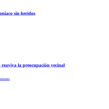
níaco sin heridos
 reaviva la preocupación vecinal
anismo