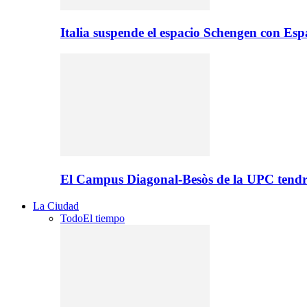
Italia suspende el espacio Schengen con Es
El Campus Diagonal-Besòs de la UPC tendr
La Ciudad
Todo
El tiempo