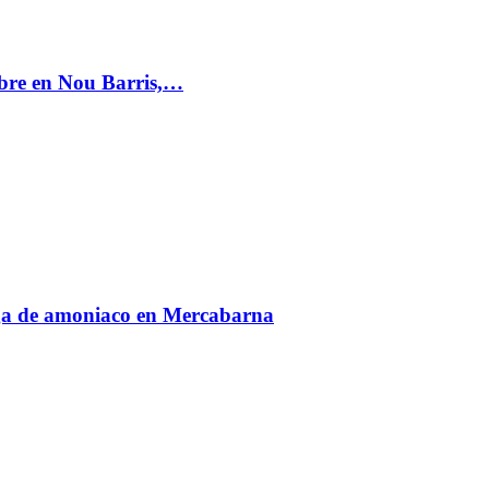
mbre en Nou Barris,…
fuga de amoniaco en Mercabarna