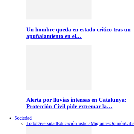
Un hombre queda en estado crítico tras un
apuñalamiento en el…
Alerta por lluvias intensas en Catalunya:
Protección Civil pide extremar la…
Sociedad
Todo
Diversidad
Educación
Justicia
Migrantes
Opinión
Urb