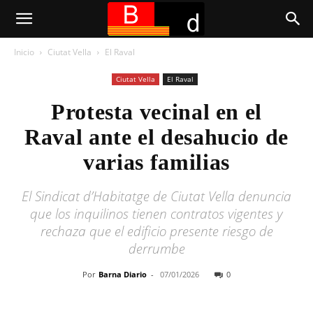
Inicio
Ciutat Vella
El Raval
Ciutat Vella
El Raval
Protesta vecinal en el
Raval ante el desahucio de
varias familias
El Sindicat d’Habitatge de Ciutat Vella denuncia
que los inquilinos tienen contratos vigentes y
rechaza que el edificio presente riesgo de
derrumbe
Por
Barna Diario
-
07/01/2026
0