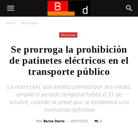
Inicio
Movilidad
Movilidad
Se prorroga la prohibición
de patinetes eléctricos en el
transporte público
La restricción, que estaba prevista por seis meses,
amplía el período temporal hasta el 31 de
octubre, cuando se prevé que se establezca una
normativa definitiva
Por
Barna Diario
-
09/07/2023
0