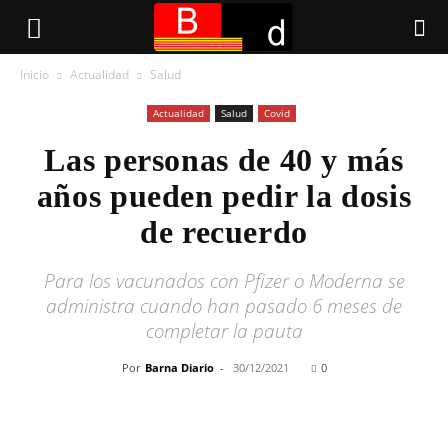
Inicio
Actualidad
Salud
Actualidad
Salud
Covid
Las personas de 40 y más
años pueden pedir la dosis
de recuerdo
Para los vacunados con Pfizer o Moderna se
administra cuando han pasado 6 meses de
completar la pauta
Por
Barna Diario
-
30/12/2021
0