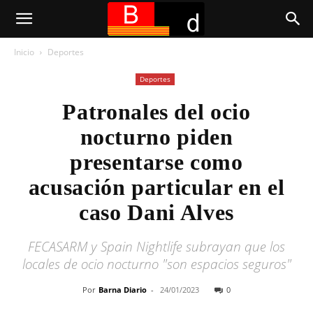
Inicio
Deportes
Deportes
Patronales del ocio
nocturno piden
presentarse como
acusación particular en el
caso Dani Alves
FECASARM y Spain Nightlife subrayan que los
locales de ocio nocturno "son espacios seguros"
Por
Barna Diario
-
24/01/2023
0